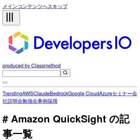
メインコンテンツへスキップ
produced by Classmethod
Trending
AWS
Claude
Bedrock
Google Cloud
Azure
セミナー
会
社説明会
勉強会
事例
採用
# Amazon QuickSight の記
事一覧