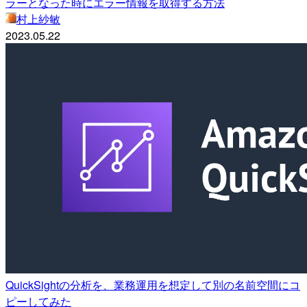
ラーとなった時にエラー情報を取得する方法
村上紗敏
2023.05.22
QuickSightの分析を、業務運用を想定して別の名前空間にコ
ピーしてみた