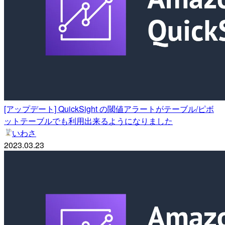
[アップデート] QuickSight の閾値アラートがテーブル/ピボ
ットテーブルでも利用出来るようになりました
いわさ
2023.03.23