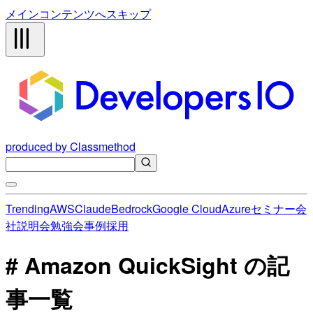
メインコンテンツへスキップ
produced by Classmethod
Trending
AWS
Claude
Bedrock
Google Cloud
Azure
セミナー
会
社説明会
勉強会
事例
採用
# Amazon QuickSight の記
事一覧