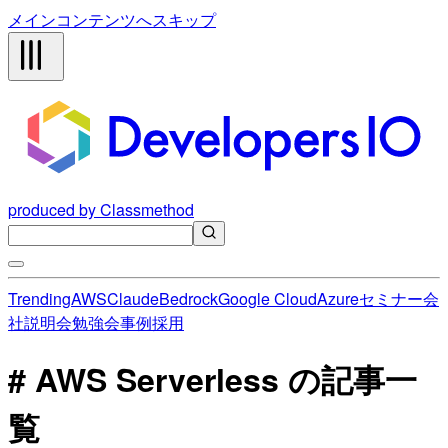
メインコンテンツへスキップ
produced by Classmethod
Trending
AWS
Claude
Bedrock
Google Cloud
Azure
セミナー
会
社説明会
勉強会
事例
採用
# AWS Serverless の記事一
覧