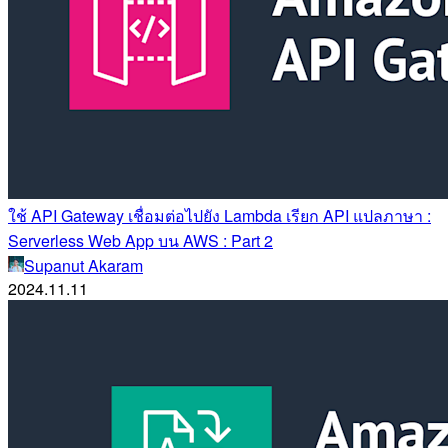
ใช้ API Gateway เชื่อมต่อไปยัง Lambda เรียก API แปลภาษา :
Serverless Web App บน AWS : Part 2
Supanut Akaram
2024.11.11