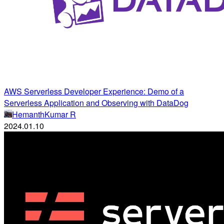
AWS Serverless Developer Experience: Demo of a
Serverless Application and Observing with DataDog
HemanthKumar R
2024.01.10