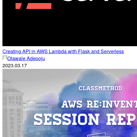
Creating API in AWS Lambda with Flask and Serverless
Olawale Adepoju
2023.03.17