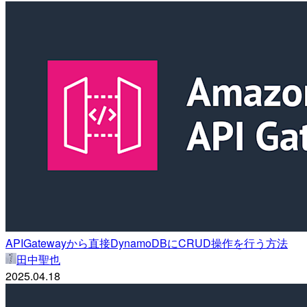
APIGatewayから直接DynamoDBにCRUD操作を行う方法
田中聖也
2025.04.18