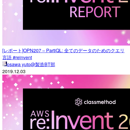
[レポート]OPN207 – PartiQL: 全てのデータのためのクエリ
言語 #reinvent
osawa yuto@製造BT部
2019.12.03