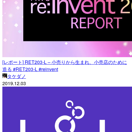
[レポート] RET203-L – 小売りから生まれ、小売店のために
造る #RET203-L #reinvent
タケダノ
2019.12.03