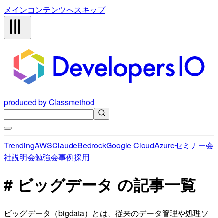
メインコンテンツへスキップ
produced by Classmethod
Trending
AWS
Claude
Bedrock
Google Cloud
Azure
セミナー
会
社説明会
勉強会
事例
採用
# ビッグデータ の記事一覧
ビッグデータ（bigdata）とは、従来のデータ管理や処理ソ