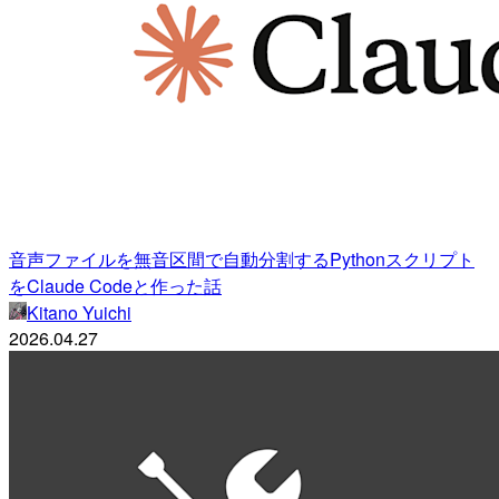
音声ファイルを無音区間で自動分割するPythonスクリプト
をClaude Codeと作った話
Kitano Yuichi
2026.04.27