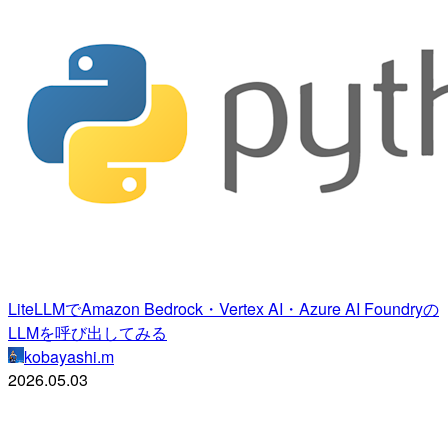
LiteLLMでAmazon Bedrock・Vertex AI・Azure AI Foundryの
LLMを呼び出してみる
kobayashi.m
2026.05.03