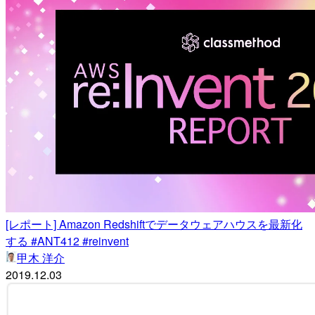
[レポート] Amazon Redshiftでデータウェアハウスを最新化
する #ANT412 #reinvent
甲木 洋介
2019.12.03