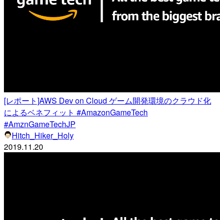
[レポート]AWS Dev on Cloud ゲーム開発環境のクラウド化
によるベネフィット #AmazonGameTech
#AmznGameTechJP
Hitch_Hiker_Holy
2019.11.20