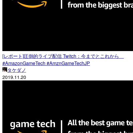
[レポート]圧倒的ライブ配信 Twitch：今までとこれから
#AmazonGameTech #AmznGameTechJP
タケダノ
2019.11.20