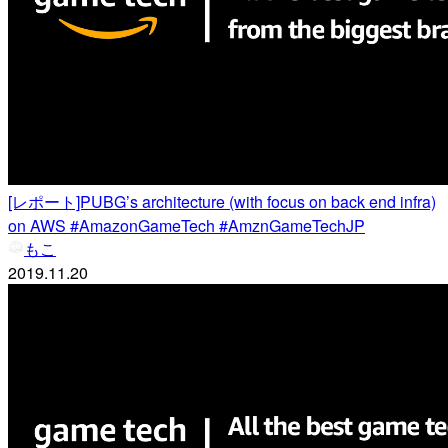
[レポート]PUBG’s architecture (with focus on back end infra)
on AWS #AmazonGameTech #AmznGameTechJP
もこ
2019.11.20