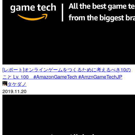
[レポート]オンラインゲームをつくるために考えるべき10の
こと Lv. 100 #AmazonGameTech #AmznGameTechJP
タケダノ
2019.11.20