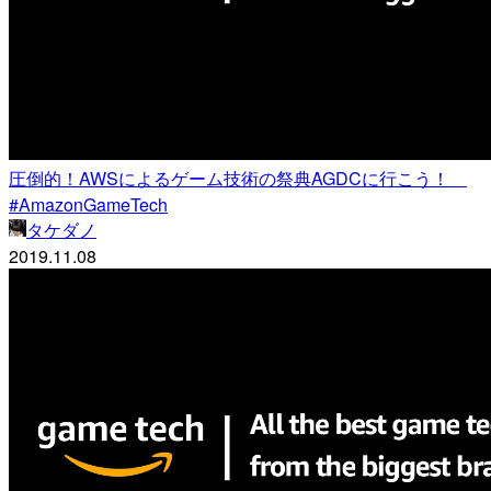
圧倒的！AWSによるゲーム技術の祭典AGDCに行こう！
#AmazonGameTech
タケダノ
2019.11.08