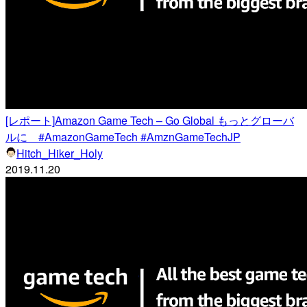
[レポート]Amazon Game Tech – Go Global もっとグローバ
ルに #AmazonGameTech #AmznGameTechJP
Hitch_Hiker_Holy
2019.11.20