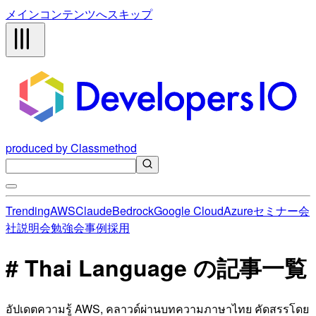
メインコンテンツへスキップ
produced by Classmethod
Trending
AWS
Claude
Bedrock
Google Cloud
Azure
セミナー
会
社説明会
勉強会
事例
採用
# Thai Language の記事一覧
อัปเดตความรู้ AWS, คลาวด์ผ่านบทความภาษาไทย คัดสรรโดย