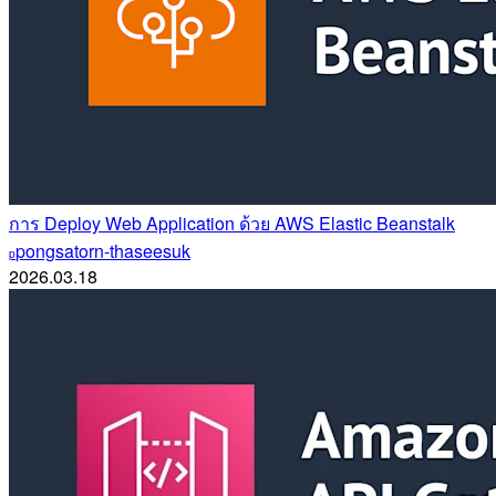
การ Deploy Web Application ด้วย AWS Elastic Beanstalk
pongsatorn-thaseesuk
p
2026.03.18