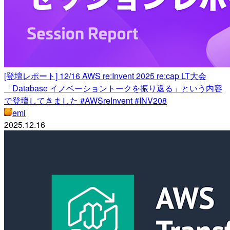
[登壇レポート] 12/16 AWS re:Invent 2025 re:cap LT大会
「Database イノベーショントークを振り返る」という内容
で登壇してきました #AWSreInvent #INV208
emi
2025.12.16