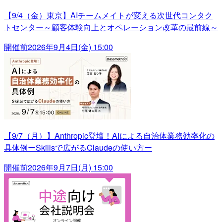
【9/4（金）東京】AIチームメイトが変える次世代コンタク
トセンター～顧客体験向上とオペレーション改革の最前線～
開催前
2026年9月4日(金) 15:00
【9/7（月）】Anthropic登壇！AIによる自治体業務効率化の
具体例ーSkillsで広がるClaudeの使い方ー
開催前
2026年9月7日(月) 15:00