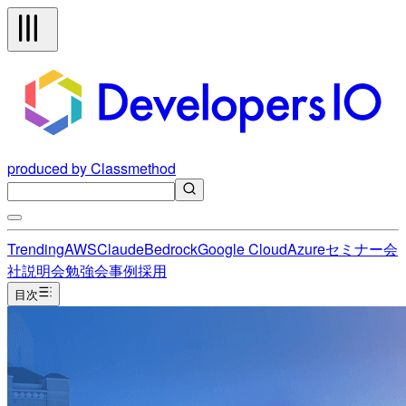
produced by Classmethod
Trending
AWS
Claude
Bedrock
Google Cloud
Azure
セミナー
会
社説明会
勉強会
事例
採用
目次