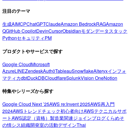
注目のテーマ
生成AI
MCP
ChatGPT
Claude
Amazon Bedrock
RAG
Amazon
Q
GitHub Copilot
Devin
Cursor
Obsidian
モダンデータスタック
Python
セキュリティ
PM
プロダクトやサービスで探す
Google Cloud
Microsoft
Azure
LINE
Zendesk
Auth0
Tableau
Snowflake
Alteryx
インフォ
マティカ
dbt
DuckDB
Cloudflare
Splunk
Vision One
Notion
特集やシリーズから探す
Google Cloud Next ’25
AWS re:Invent 2025
AWS再入門
2024
AWSトレンドチェック
初心者向け
AWSテクニカルサポ
ート
AWS認定（資格）
製造業関連
ジョインブログ
くらめそ
の情シス
組織開発室の活動
デザイン
Thai