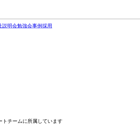
社説明会
勉強会
事例
採用
ートチームに所属しています