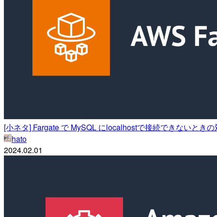
[小ネタ] Fargate で MySQL にlocalhostで接続できないと
hato
2024.02.01