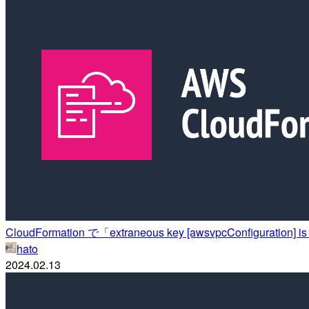
CloudFormation で「extraneous key [awsvpcConfigurat
hato
2024.02.13