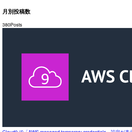
月別投稿数
380
Posts
Cloud9 で「AWS managed temporary credential