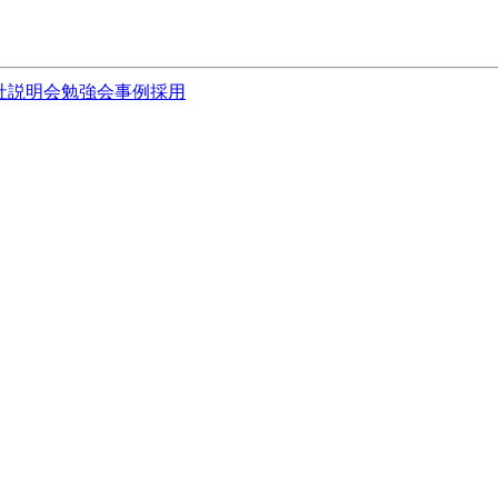
社説明会
勉強会
事例
採用