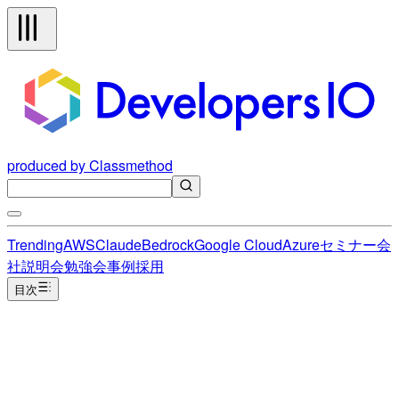
produced by Classmethod
Trending
AWS
Claude
Bedrock
Google Cloud
Azure
セミナー
会
社説明会
勉強会
事例
採用
目次