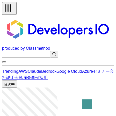
produced by Classmethod
Trending
AWS
Claude
Bedrock
Google Cloud
Azure
セミナー
会
社説明会
勉強会
事例
採用
目次