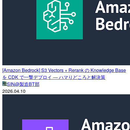
[Amazon Bedrock] S3 Vectors + Rerank の Knowledge Base
を CDK で一撃デプロイ ― ハマりどころと解決策
SIN@製造BT部
2026.04.10