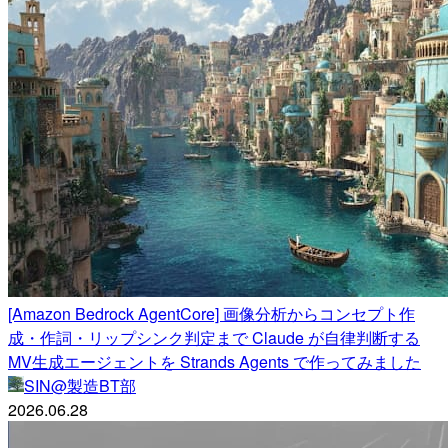
[Amazon Bedrock AgentCore] 画像分析からコンセプト作
成・作詞・リップシンク判定まで Claude が自律判断する
MV生成エージェントを Strands Agents で作ってみました
SIN@製造BT部
2026.06.28