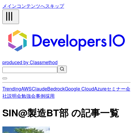
メインコンテンツへスキップ
produced by Classmethod
Trending
AWS
Claude
Bedrock
Google Cloud
Azure
セミナー
会
社説明会
勉強会
事例
採用
SIN@製造BT部 の記事一覧