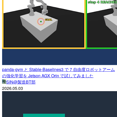
panda-gym と Stable-Baselines3 で 7 自由度ロボットアーム
の強化学習を Jetson AGX Orin で試してみました
SIN@製造BT部
2026.05.03