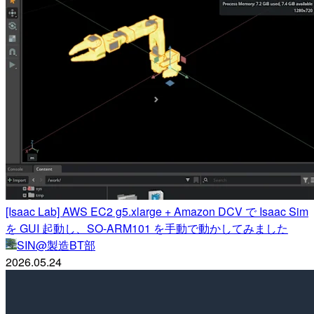
[Isaac Lab] AWS EC2 g5.xlarge + Amazon DCV で Isaac Sim
を GUI 起動し、SO-ARM101 を手動で動かしてみました
SIN@製造BT部
2026.05.24