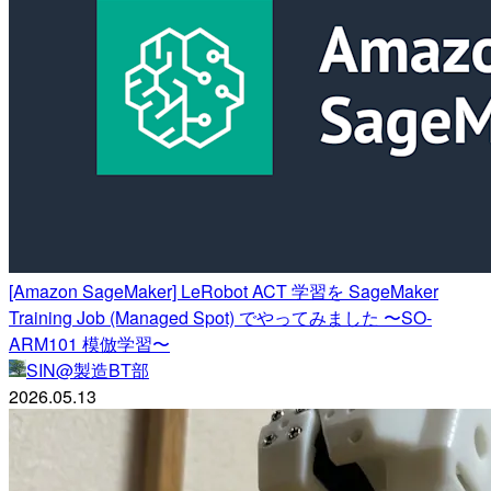
[Amazon SageMaker] LeRobot ACT 学習を SageMaker
Training Job (Managed Spot) でやってみました 〜SO-
ARM101 模倣学習〜
SIN@製造BT部
2026.05.13