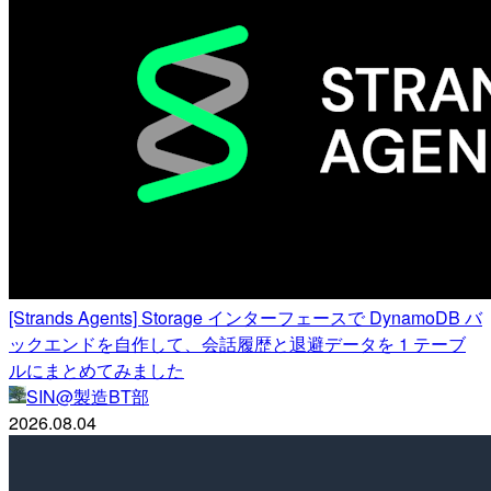
[Strands Agents] Storage インターフェースで DynamoDB バ
ックエンドを自作して、会話履歴と退避データを 1 テーブ
ルにまとめてみました
SIN@製造BT部
2026.08.04