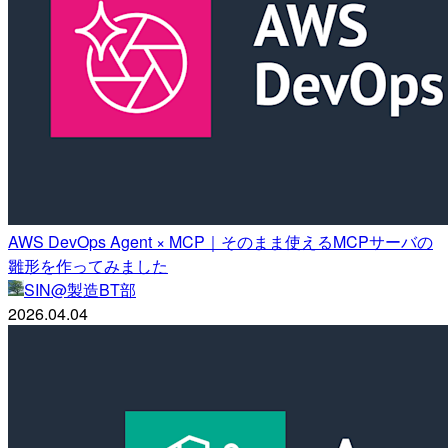
AWS DevOps Agent × MCP｜そのまま使えるMCPサーバの
雛形を作ってみました
SIN@製造BT部
2026.04.04