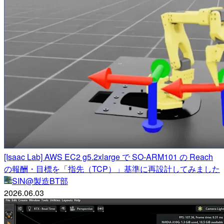
[Isaac Lab] AWS EC2 g5.2xlarge で SO-ARM101 の Reach
の報酬・目標を「指先（TCP）」基準に再設計してみました
SIN@製造BT部
2026.06.03