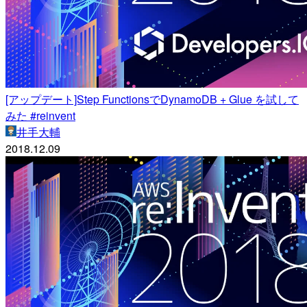
[アップデート]Step FunctionsでDynamoDB + Glue を試して
みた #reinvent
井手大輔
2018.12.09