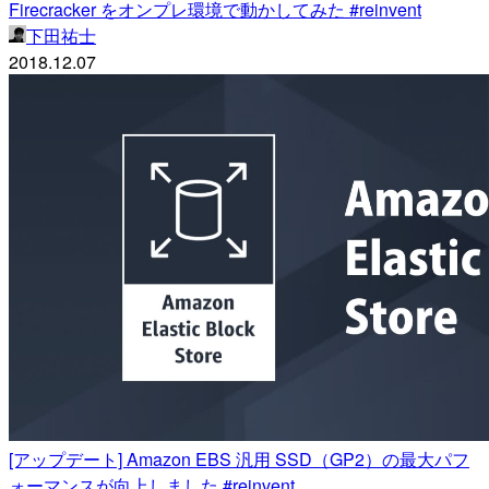
Firecracker をオンプレ環境で動かしてみた #reinvent
下田祐士
2018.12.07
[アップデート] Amazon EBS 汎用 SSD（GP2）の最大パフ
ォーマンスが向上しました #reinvent