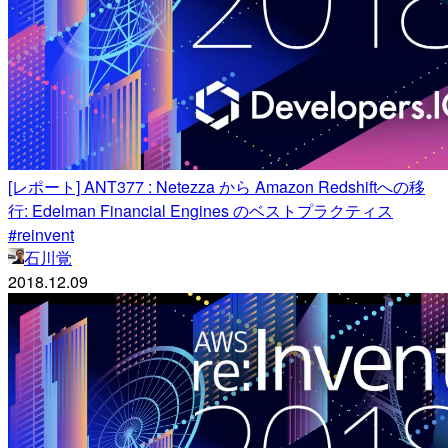
[レポート] ANT377 : Netezza から Amazon Redshiftへの移
行: Edelman Financial Engines のベストプラクティス
#reinvent
石川覚
2018.12.09