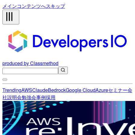
メインコンテンツへスキップ
produced by Classmethod
Trending
AWS
Claude
Bedrock
Google Cloud
Azure
セミナー
会
社説明会
勉強会
事例
採用