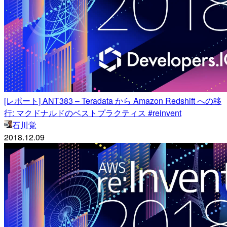
[レポート] ANT383 – Teradata から Amazon Redshift への移
行: マクドナルドのベストプラクティス #reinvent
石川覚
2018.12.09