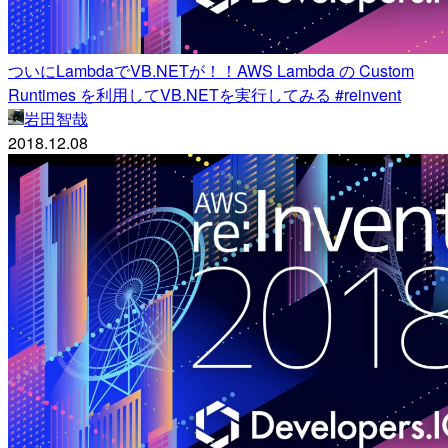
ついにLambdaでVB.NETが！！AWS Lambda の Custom
Runtimes を利用してVB.NETを実行してみる #reinvent
岩田智哉
2018.12.08