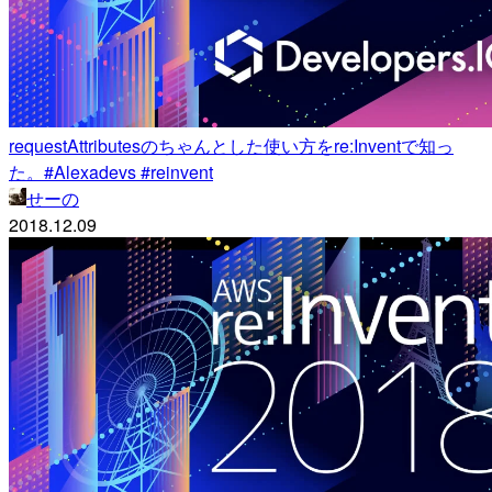
requestAttributesのちゃんとした使い方をre:Inventで知っ
た。#Alexadevs #reinvent
せーの
2018.12.09