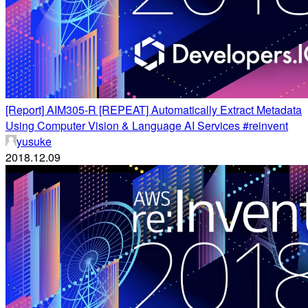
[Report] AIM305-R [REPEAT] Automatically Extract Metadata
Using Computer Vision & Language AI Services #reinvent
yusuke
2018.12.09