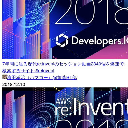
7年間に渡る歴代re:Inventのセッション動画2340個を爆速で
検索するサイト #reinvent
濱田孝治（ハマコー）@製造BT部
2018.12.10