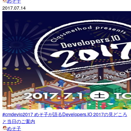
めそ子
2017.07.14
#cmdevio2017 めそ子が語るDevelopers.IO 2017の見どころ
と当日のご案内
めそ子