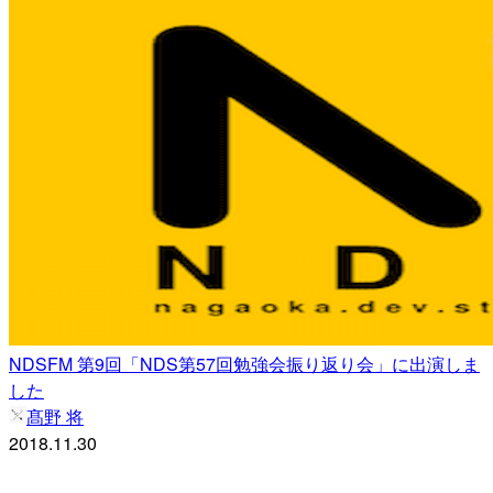
NDSFM 第9回「NDS第57回勉強会振り返り会」に出演しま
した
髙野 将
2018.11.30