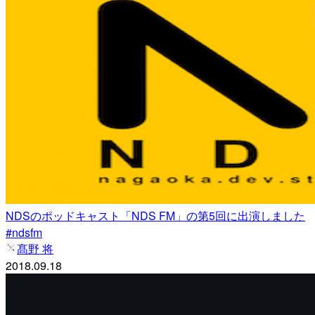
NDSのポッドキャスト「NDS FM」の第5回に出演しました
#ndsfm
髙野 将
2018.09.18