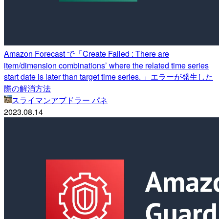
Amazon Forecast で「Create Failed : There are
item/dimension combinations’ where the related time series
start date is later than target time series. 」エラーが発生した
際の解消方法
スライマンアブドラー パネ
2023.08.14