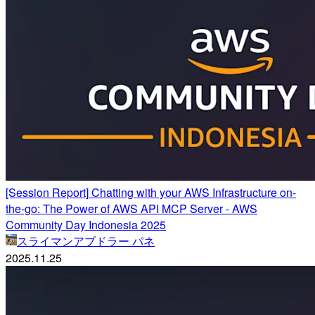
[Session Report] Chatting with your AWS Infrastructure on-
the-go: The Power of AWS API MCP Server - AWS
Community Day Indonesia 2025
スライマンアブドラー パネ
2025.11.25