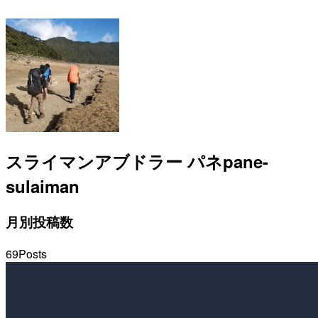
スライマンアブドラー パネ
pane-
sulaiman
月別投稿数
69
Posts