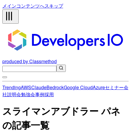
メインコンテンツへスキップ
produced by Classmethod
Trending
AWS
Claude
Bedrock
Google Cloud
Azure
セミナー
会
社説明会
勉強会
事例
採用
スライマンアブドラー パネ
の記事一覧