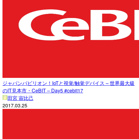
ジャパンパビリオン！IoTと視覚/触覚デバイス – 世界最大級
のIT見本市・CeBIT – Day5 #cebit17
田宮 宙比己
2017.03.25