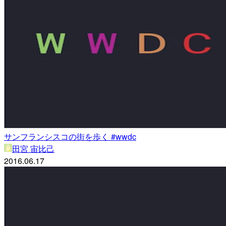
サンフランシスコの街を歩く #wwdc
田宮 宙比己
2016.06.17