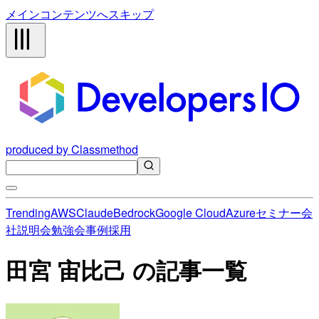
メインコンテンツへスキップ
produced by Classmethod
Trending
AWS
Claude
Bedrock
Google Cloud
Azure
セミナー
会
社説明会
勉強会
事例
採用
田宮 宙比己 の記事一覧