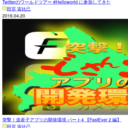
Twitterのワールドツアー #Helloworld に参加してきた
田宮 宙比己
2016.04.20
突撃！道産子アプリの開発環境 パート4 【FastEver 2 編】
田宮 宙比己