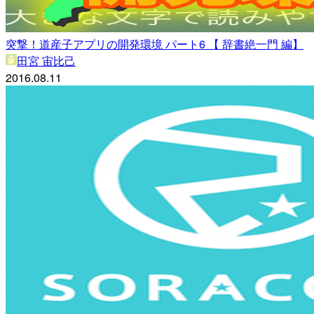
突撃！道産子アプリの開発環境 パート6 【 辞書絶一門 編】
田宮 宙比己
2016.08.11