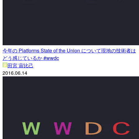
今年の Platforms State of the Union について現地の技術者は
どう感じているか #wwdc
田宮 宙比己
2016.06.14