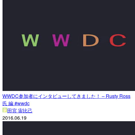
WWDC参加者にインタビューしてきました！ – Rusty Ross
氏 編 #wwdc
田宮 宙比己
2016.06.19