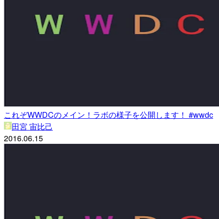
これぞWWDCのメイン！ラボの様子を公開します！ #wwdc
田宮 宙比己
2016.06.15