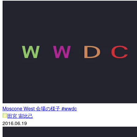
Moscone West 会場の様子 #wwdc
田宮 宙比己
2016.06.19