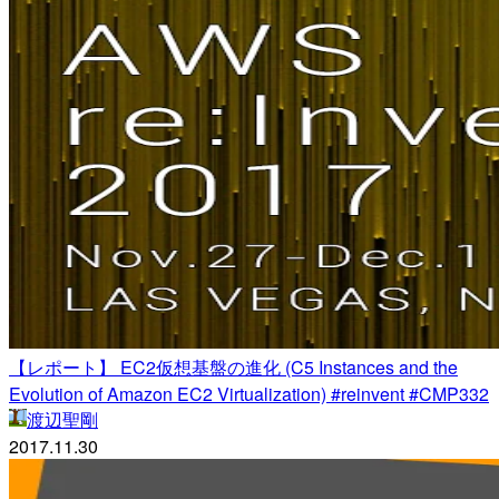
【レポート】 EC2仮想基盤の進化 (C5 Instances and the
Evolution of Amazon EC2 Virtualization) #reinvent #CMP332
渡辺聖剛
2017.11.30