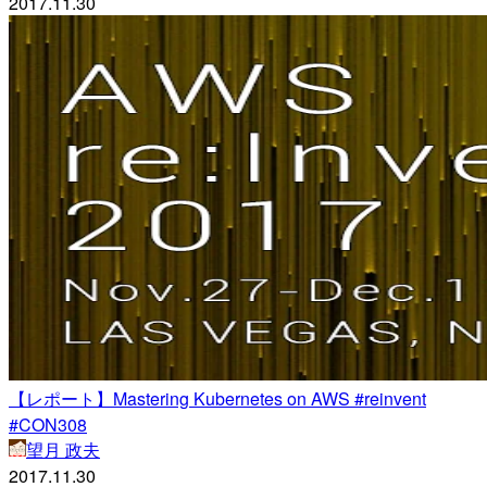
2017.11.30
【レポート】Mastering Kubernetes on AWS #reinvent
#CON308
望月 政夫
2017.11.30