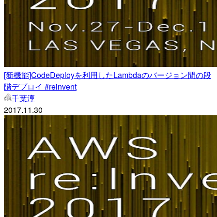
[新機能]CodeDeployを利用したLambdaのバージョン間の段
階デプロイ #reinvent
千葉淳
2017.11.30