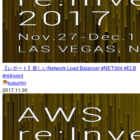
【レポート】新しいNetwork Load Balancer #NET304 #ELB
#reInvent
kusumin
2017.11.30