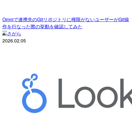
Omniで連携先のGitリポジトリに権限がないユーザーがGit操
作を行なった際の挙動を確認してみた
さがら
2026.02.05