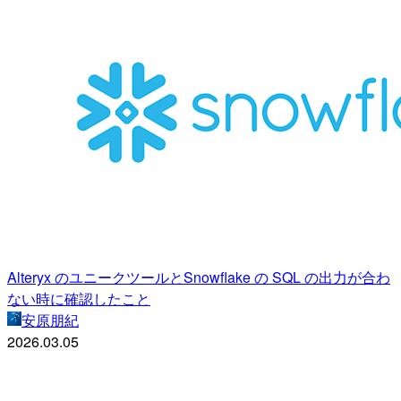
Alteryx のユニークツールとSnowflake の SQL の出力が合わ
ない時に確認したこと
安原朋紀
2026.03.05