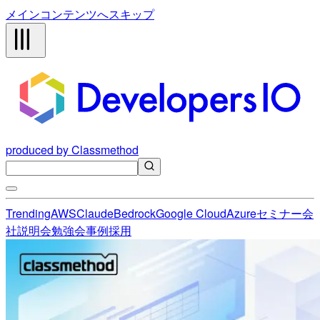
メインコンテンツへスキップ
produced by Classmethod
Trending
AWS
Claude
Bedrock
Google Cloud
Azure
セミナー
会
社説明会
勉強会
事例
採用