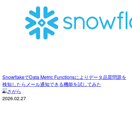
SnowflakeでData Metric Functionsによりデータ品質問題を
検知したらメール通知できる機能を試してみた
さがら
2026.02.27