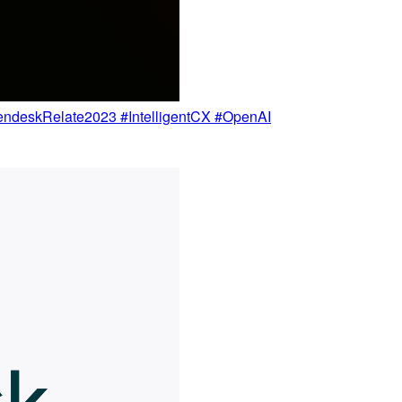
#ZendeskRelate2023 #IntelligentCX #OpenAI