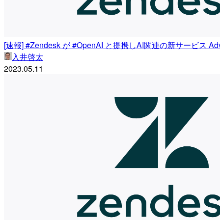
[速報] #Zendesk が #OpenAI と提携しAI関連の新サービス A
入井啓太
2023.05.11