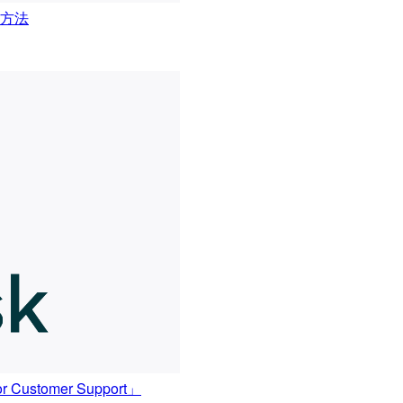
う方法
 for Customer Support」