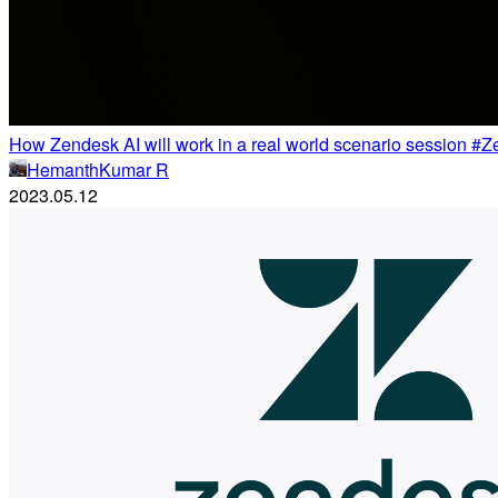
How Zendesk AI will work in a real world scenario session 
HemanthKumar R
2023.05.12