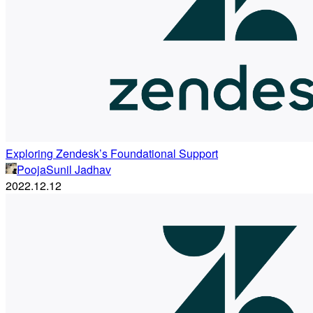
Exploring Zendesk’s Foundational Support
PoojaSunil Jadhav
2022.12.12