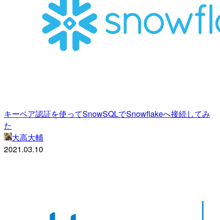
キーペア認証を使ってSnowSQLでSnowflakeへ接続してみ
た
大高大輔
2021.03.10