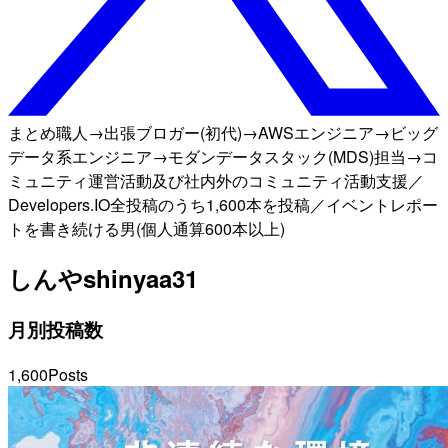
まとめ職人→出張ブロガー(初代)→AWSエンジニア→ビッグ
データ系エンジニア→モダンデータスタック(MDS)担当→コ
ミュニティ運営活動及び社内外のコミュニティ活動支援／
Developers.IO全投稿のうち1,600本を投稿／イベントレポー
トを書き続ける男(個人通算600本以上)
しんや
shinyaa31
月別投稿数
1,600
Posts