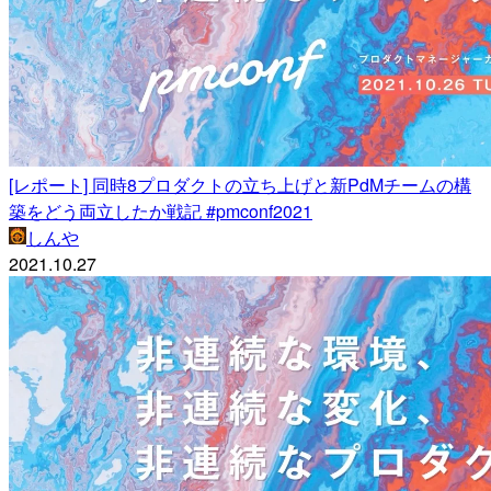
[レポート] 同時8プロダクトの立ち上げと新PdMチームの構
築をどう両立したか戦記 #pmconf2021
しんや
2021.10.27