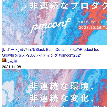
[レポート] 愛されるSlack Bot「Colla」さんのProduct-led
Growthを支えるUXライティング #pmconf2021
しんや
2021.11.08