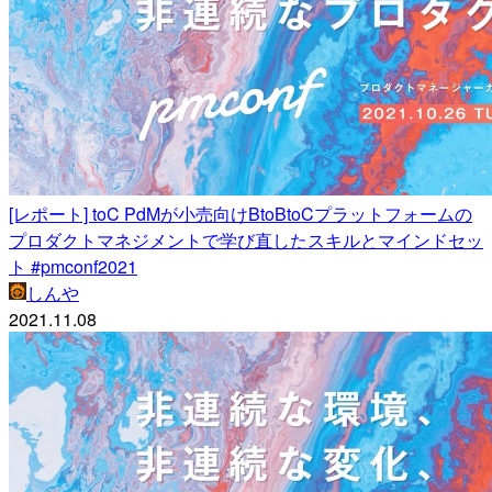
[レポート] toC PdMが小売向けBtoBtoCプラットフォームの
プロダクトマネジメントで学び直したスキルとマインドセッ
ト #pmconf2021
しんや
2021.11.08