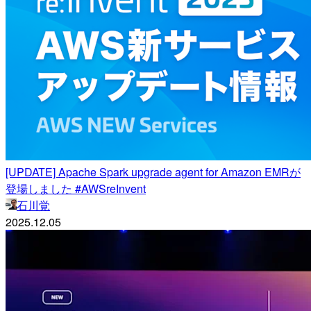
[UPDATE] Apache Spark upgrade agent for Amazon EMRが
登場しました #AWSreInvent
石川覚
2025.12.05