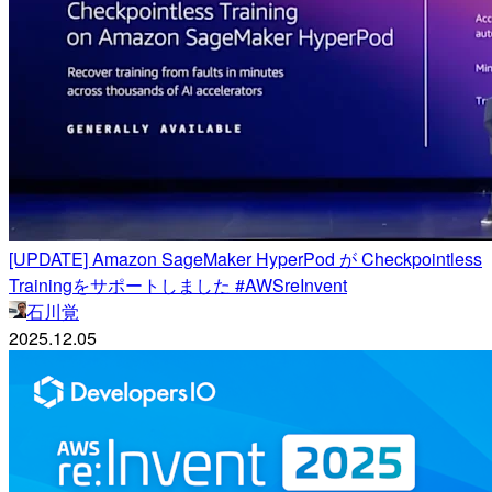
[UPDATE] Amazon SageMaker HyperPod が Checkpointless
Trainingをサポートしました #AWSreInvent
石川覚
2025.12.05