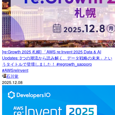
[re:Growth 2025 札幌] 「AWS re:Invent 2025 Data & AI
Updates: 3つの潮流から読み解く、データ戦略の未来」とい
うタイトルで登壇しました！ #regrowth_sapporo
#AWSreInvent
石川覚
2025.12.08