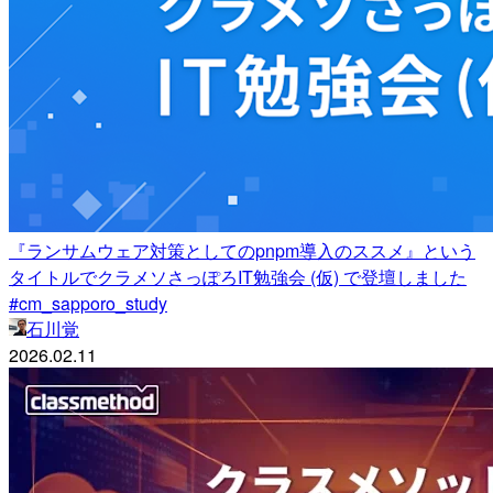
『ランサムウェア対策としてのpnpm導入のススメ』という
タイトルでクラメソさっぽろIT勉強会 (仮) で登壇しました
#cm_sapporo_study
石川覚
2026.02.11