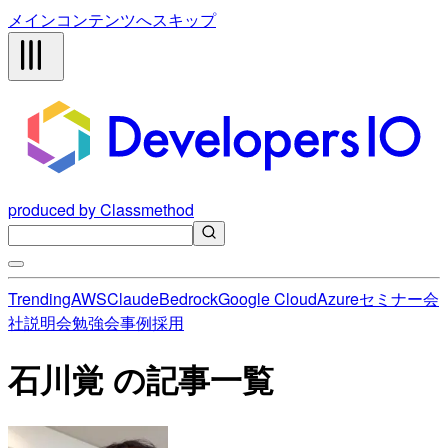
メインコンテンツへスキップ
produced by Classmethod
Trending
AWS
Claude
Bedrock
Google Cloud
Azure
セミナー
会
社説明会
勉強会
事例
採用
石川覚 の記事一覧