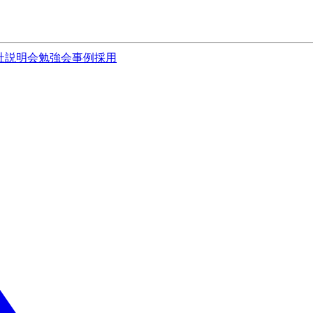
社説明会
勉強会
事例
採用