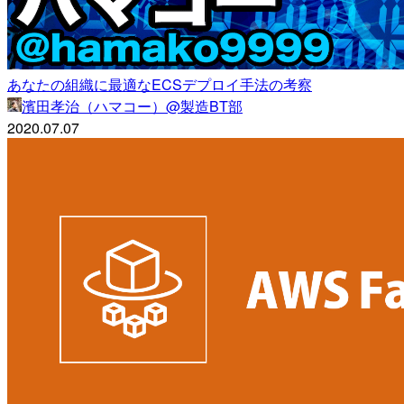
あなたの組織に最適なECSデプロイ手法の考察
濱田孝治（ハマコー）@製造BT部
2020.07.07