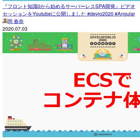
『フロント知識0から始めるサーバーレスSPA開発』ビデオ
セッションをYoutubeに公開しました #devio2020 #Angular
岡 春奈
2020.07.03