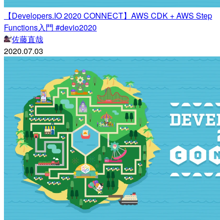
【Developers.IO 2020 CONNECT】AWS CDK + AWS Step
Functions入門 #devio2020
佐藤直哉
2020.07.03