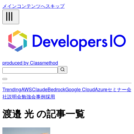
メインコンテンツへスキップ
produced by Classmethod
Trending
AWS
Claude
Bedrock
Google Cloud
Azure
セミナー
会
社説明会
勉強会
事例
採用
渡邉 光 の記事一覧